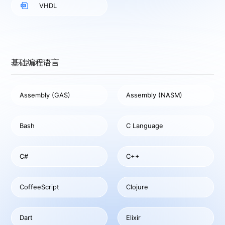
VHDL
基础编程语言
Assembly (GAS)
Assembly (NASM)
Bash
C Language
C#
C++
CoffeeScript
Clojure
Dart
Elixir