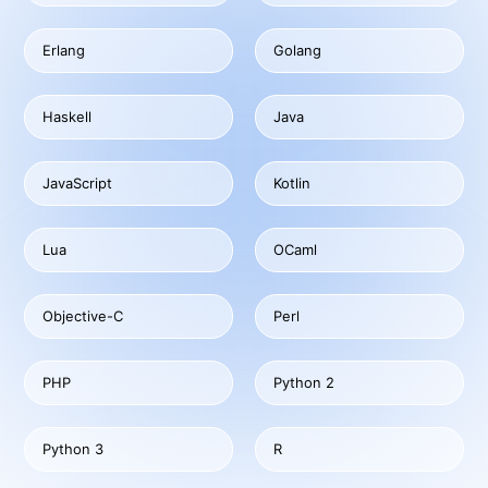
Erlang
Golang
Haskell
Java
JavaScript
Kotlin
Lua
OCaml
Objective-C
Perl
PHP
Python 2
Python 3
R