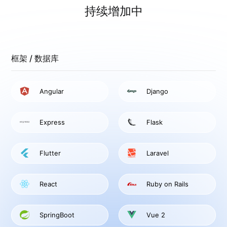
持续增加中
框架 / 数据库
Angular
Django
Express
Flask
Flutter
Laravel
React
Ruby on Rails
SpringBoot
Vue 2